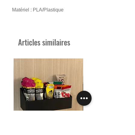
Matériel : PLA/Plastique
Dimensions : 6'' x 6'' x 10'' Diam
int: 5.5"
------------------------------------------------
Articles similaires