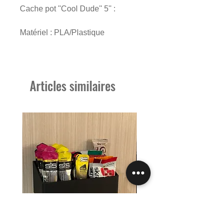
Cache pot ''Cool Dude'' 5'' :
Matériel : PLA/Plastique
Dimensions : 5'' x 4.5'' x 4''
------------------------------------------------
Articles similaires