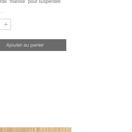
rde ''manille'' pour suspendre
*
Ajouter au panier