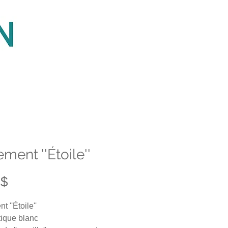
ment ''Étoile''
Prix
 $
 ''Étoile''
tique blanc