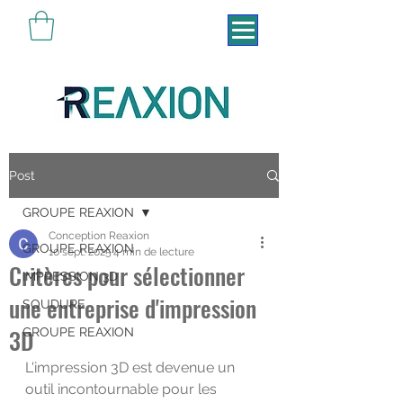
Pensé pour vivre
Post
GROUPE REAXION
Conception Reaxion
GROUPE REAXION
10 sept. 2025
4 min de lecture
Critères pour sélectionner
IMPRESSION 3D
une entreprise d'impression
SOUDURE
3D
GROUPE REAXION
L'impression 3D est devenue un 
outil incontournable pour les 