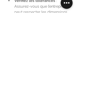
Vérifiez les tolérances
 : 
Assurez-vous que l’entreprise 
peut respecter les dimensions 
et spécifications techniques.
Contrôle qualité
 : Renseignez-
vous sur les procédures de 
contrôle mises en place 
(inspection visuelle, mesures, 
tests mécaniques).
Documentation technique
 : 
Un bon partenaire fournit des 
rapports détaillés sur les 
matériaux et processus utilisés.
La conformité aux normes 
industrielles est également 
essentielle, surtout pour des 
pièces destinées à des applications 
critiques.