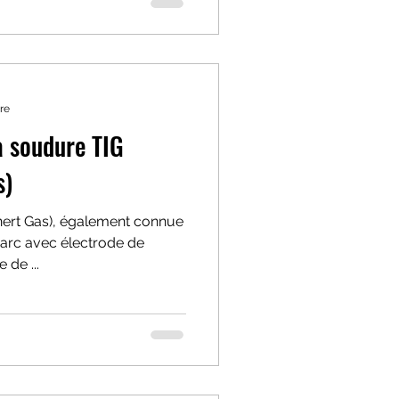
re
a soudure TIG
s)
nert Gas), également connue
'arc avec électrode de
 de ...