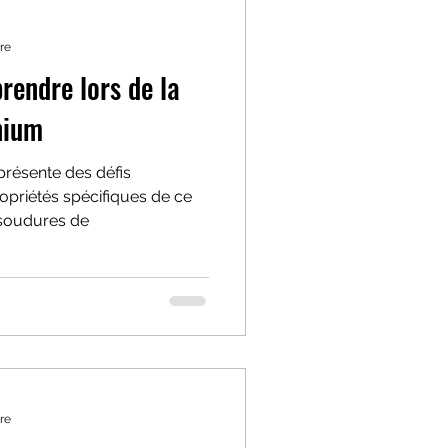
re
rendre lors de la
nium
présente des défis
ropriétés spécifiques de ce
 soudures de
re