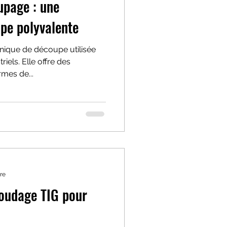
upage : une
pe polyvalente
nique de découpe utilisée
iels. Elle offre des
rmes de...
re
soudage TIG pour