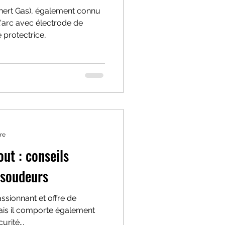
nert Gas), également connu
'arc avec électrode de
protectrice,
re
out : conseils
 soudeurs
ssionnant et offre de
ais il comporte également
urité...