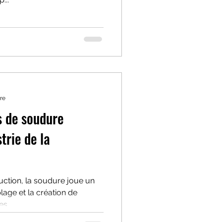
re
s de soudure
strie de la
ruction, la soudure joue un
lage et la création de
s...